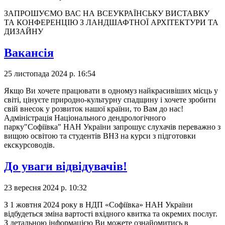
ЗАПРОШУЄМО ВАС НА ВСЕУКРАЇНСЬКУ ВИСТАВКУ
ТА КОНФЕРЕНЦІЮ З ЛАНДШАФТНОЇ АРХІТЕКТУРИ ТА
ДИЗАЙНУ
Вакансія
25 листопада 2024 р. 16:54
Якщо Ви хочете працювати в одномуз найкрасивіших місць у
світі, цінуєте природно-культурну спадщину і хочете зробити
свій внесок у розвиток нашої країни, то Вам до нас!
Адміністрація Національного дендрологічного
парку"Софіївка" НАН України запрошує слухачів переважно з
вищою освітою та студентів ВНЗ на курси з підготовки
екскурсоводів.
До уваги відвідувачів!
23 вересня 2024 р. 10:32
З 1 жовтня 2024 року в НДП «Софіївка» НАН України
відбудеться зміна вартості вхідного квитка та окремих послуг.
З детальною інформацією Ви можете ознайомитись в